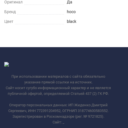
Оригинал
Да
Бренд
hoco
Цвет
black
При использовании материалов с сайта обязательно
указание прямой ссылки на источник.
Сайт носит сугубо информационный характер и не является
публичной офертой, определяемой Статьей 437 (2) ГК РФ.
Оператор персональных данных: ИП Жиденко Дмитрий
Сергеевич, ИНН 772391204952, ОГРНИП 318774600583552.
Зарегистрирован в Роскомнадзоре (рег. № 9721825).
Сайт:
_