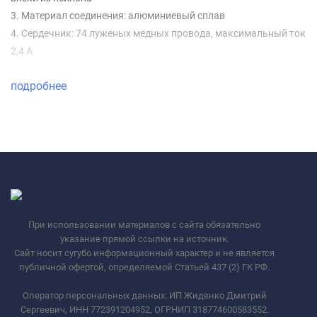
3. Материал соединения: алюминиевый сплав
4. Сердечник: 74 луженых медных провода, максимальный ток
2,4 А
подробнее
При использовании материалов с сайта обязательно
указание прямой ссылки на источник.
Сайт носит сугубо информационный характер и не является
публичной офертой, определяемой Статьей 437 (2) ГК РФ.
Оператор персональных данных: ИП Жиденко Дмитрий
Сергеевич, ИНН 772391204952, ОГРНИП 318774600583552.