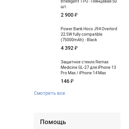
Intelligent TPU - Глянцевая 50
шт.
2 900
₽
Power Bank Hoco J94 Overlord
22.5W fully compatible
(75000mAh) - Black
4 392
₽
Защитное стекло Remax
Medicine GL-27 для iPhone 13
Pro Max / iPhone 14 Max
146
₽
Смотреть все
Помощь