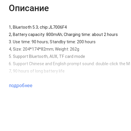
Описание
1, Bluetooth 5.3; chip:JL7006F4
2, Battery capacity: 800mAh; Charging time: about 2 hours
3. Use time: 90 hours; Standby time: 200 hours
4, Size: 204*174*82mm; Weight: 262g
5. Support Bluetooth, AUX, TF card mode
6. Support Chinese and English prompt sound: double-click the M
7, 90 hours of long battery life
подробнее