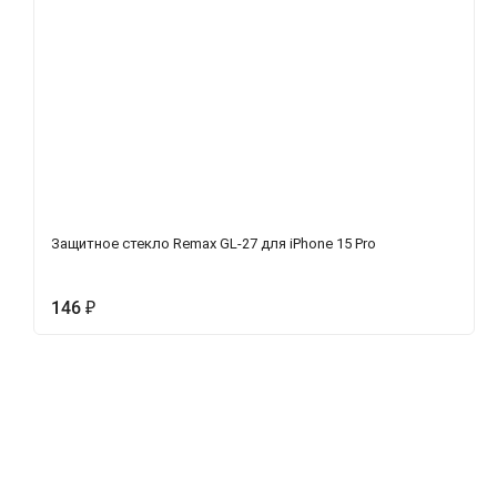
Защитное стекло Remax GL-27 для iPhone 15 Pro
146
₽
Описание
Характеристики
Отзывы (0)