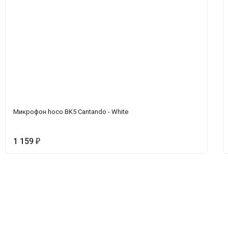
Микрофон hoco BK5 Cantando - White
1 159
₽
Вопрос-Ответ