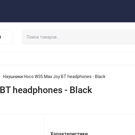
Публичная оферта
Договор
Персональные данные
ата/Доставка
Контакты
Скидки/Новости
Отзывы
В
НАУШНИКИ
ДЕРЖАТЕЛИ
ВНЕШНИЕ АККУМ
ЗАЩИТНЫЕ СТЕКЛА
КОЛОНКИ
МИКРОФОНЫ
Наушники Hoco W35 Max Joy BT headphones - Black
T headphones - Black
Характеристики