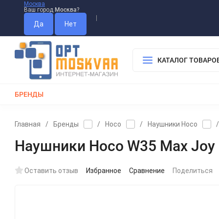
Москва
Ваш город
Москва
?
Информация О Нас
Вакансии
Прайс-Лист
Гарантия
Опл
Дистрибьютор DEVIA
КАТАЛОГ ТОВАРО
БРЕНДЫ
КАБЕЛИ
ЗАРЯДКИ
РЕМЕШКИ ДЛЯ APPLE WATCH
Главная
/
Бренды
/
Hoco
/
Наушники Hoco
/
Наушники Hoco W35 Max Joy B
Оставить отзыв
Избранное
Сравнение
Поделиться