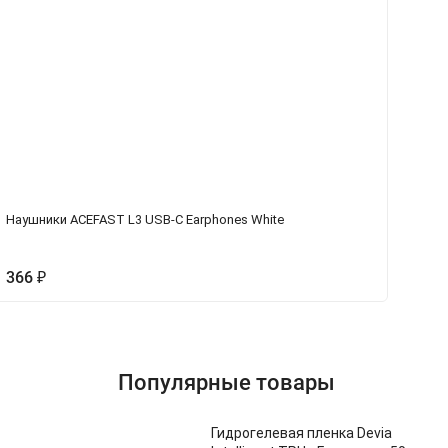
Наушники ACEFAST L3 USB-C Earphones White
Фл
Dr
366
₽
2
Популярные товары
Гидрогелевая пленка Devia