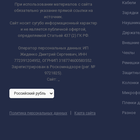
Кабели
При использовании материалов с сайта
обязательно указание прямой ссылки на
Зарядки
источник.
Наушник
Сайт носит сугубо информационный характер
и не является публичной офертой,
Держате
определяемой Статьей 437 (2) ГК РФ.
Внешние
Оператор персональных данных: ИП
Чехлы
Жиденко Дмитрий Сергеевич, ИНН
772391204952, ОГРНИП 318774600583552.
Ремешки 
Зарегистрирован в Роскомнадзоре (рег. №
Защитны
9721825).
Сайт:
_
Колонки
Микроф
Пленки 
|
Разное
Политика персональных данных
Карта сайта