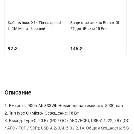
Кабель hoco X14 Times speed
Защитное стекло Remax GL-
L=1M Micro - Черный
27 для iPhone 15 Pro
92
₽
146
₽
Описание
Характеристики
Отзывы (0)
Вопрос-Ответ
Описание
1. Емкость: 900mAh 333Wh Номинальная емкость: 5000mah
2. Тип type-C /Micro/ Освещение: 18 Вт
3. Выход: Type-C: 20 Вт (PD / QC / AFC /FCP); USB-A 1: 22,5 Вт (QC
/ AFC / FCP / SCP); USB-A 2/3/4: 5 В / 2.1A; Общая мощность: 5 В