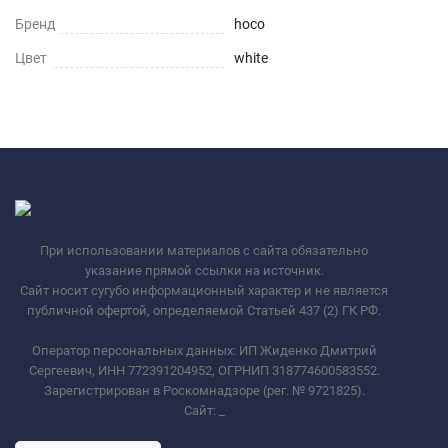
Бренд
hoco
Цвет
white
При использовании материалов с сайта обязательно
указание прямой ссылки на источник.
Сайт носит сугубо информационный характер и не является
публичной офертой, определяемой Статьей 437 (2) ГК РФ.
Оператор персональных данных: ИП Жиденко Дмитрий
Сергеевич, ИНН 772391204952, ОГРНИП 318774600583552.
Зарегистрирован в Роскомнадзоре (рег. № 9721825).
Сайт:
_