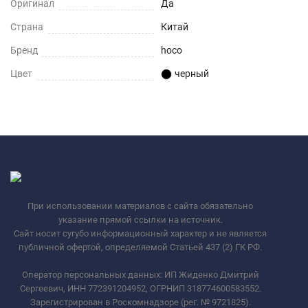
Оригинал
Да
Страна
Китай
Бренд
hoco
Цвет
черный
При использовании материалов с сайта обязательно
указание прямой ссылки на источник.
Сайт носит сугубо информационный характер и не является
публичной офертой, определяемой Статьей 437 (2) ГК РФ.
Оператор персональных данных: ИП Жиденко Дмитрий
Сергеевич, ИНН 772391204952, ОГРНИП 318774600583552.
Зарегистрирован в Роскомнадзоре (рег. № 9721825).