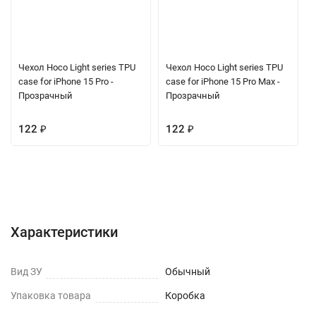
Чехол Hoco Light series TPU
Чехол Hoco Light series TPU
case for iPhone 15 Pro -
case for iPhone 15 Pro Max -
Прозрачный
Прозрачный
122
₽
122
₽
Характеристики
Отзывы (0)
Вопрос-Ответ
Характеристики
Вид ЗУ
Обычный
Упаковка товара
Коробка