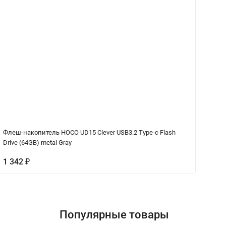
Флеш-накопитель HOCO UD15 Clever USB3.2 Type-c Flash
Po
Drive (64GB) metal Gray
(P
1 342
₽
2
Популярные товары