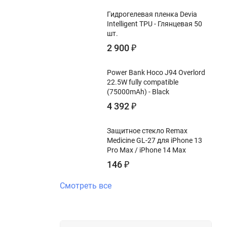
Гидрогелевая пленка Devia
Intelligent TPU - Глянцевая 50
шт.
2 900
₽
Power Bank Hoco J94 Overlord
22.5W fully compatible
(75000mAh) - Black
4 392
₽
Защитное стекло Remax
Medicine GL-27 для iPhone 13
Pro Max / iPhone 14 Max
146
₽
Смотреть все