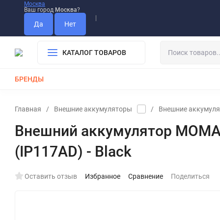
Москва
Ваш город
Москва
?
Информация О Нас
Вакансии
Прайс-Лист
Гарантия
Опла
Дистрибьютор DEVIA
КАТАЛОГ ТОВАРОВ
БРЕНДЫ
КАБЕЛИ
ЗАРЯДКИ
РЕМЕШКИ ДЛЯ APPLE WATCH
Главная
/
Внешние аккумуляторы
/
Внешние аккумуля
Внешний аккумулятор MOMAX 
(IP117AD) - Black
Оставить отзыв
Избранное
Сравнение
Поделиться