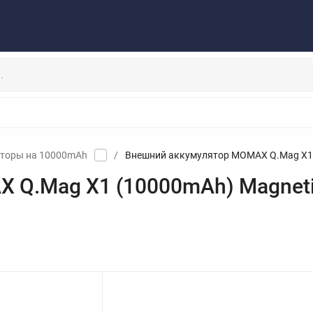
Публичная оферта
Договор
Персональные данные
та/Доставка
Контакты
Скидки/Новости
Отзывы
НАУШНИКИ
ДЕРЖАТЕЛИ
ВНЕШНИЕ АККУМ
ЗАЩИТНЫЕ СТЕКЛА
КОЛОНКИ
МИКРОФОНЫ
торы на 10000mAh
/
Внешний аккумулятор MOMAX Q.Mag X1 (10
Q.Mag X1 (10000mAh) Magnetic 