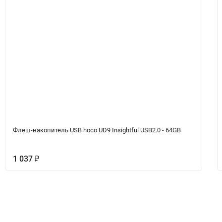
Флеш-накопитель USB hoco UD9 Insightful USB2.0 - 64GB
1 037
₽
ет