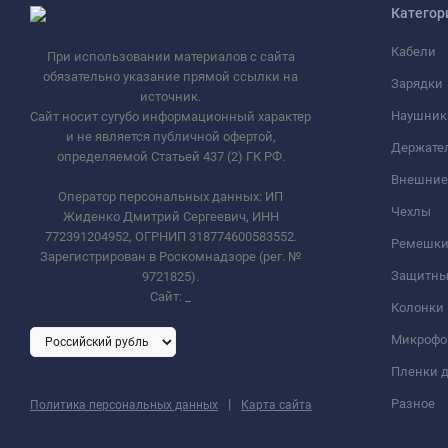
Категор
Кабели
При использовании материалов с сайта
обязательно указание прямой ссылки на
Зарядки
источник.
Наушник
Сайт носит сугубо информационный характер
и не является публичной офертой,
Держате
определяемой Статьей 437 (2) ГК РФ.
Внешние
Оператор персональных данных: ИП
Чехлы
Жиденко Дмитрий Сергеевич, ИНН
772391204952, ОГРНИП 318774600583552.
Ремешки 
Зарегистрирован в Роскомнадзоре (рег. №
Защитны
9721825).
Сайт:
_
Колонки
Микроф
Пленки д
|
Разное
Политика персональных данных
Карта сайта