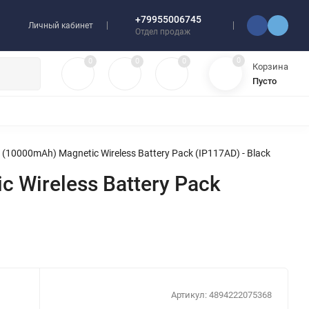
+79955006745
Личный кабинет
Отдел продаж
0
0
0
0
Корзина
Пусто
УЛЯТОРЫ
ЧЕХЛЫ
ПЛЕНКИ ДЛЯ ПЛОТТЕРОВ
РАЗНОЕ
000mAh) Magnetic Wireless Battery Pack (IP117AD) - Black
Wireless Battery Pack
Артикул:
4894222075368