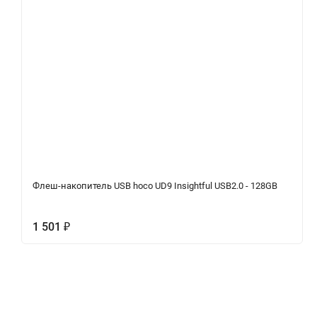
Флеш-накопитель USB hoco UD9 Insightful USB2.0 - 128GB
1 501
₽
Характеристики
Отзывы (0)
Вопрос-Отв