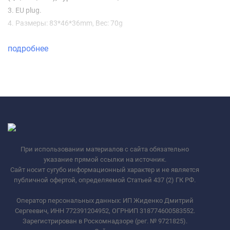
3. EU plug.
4. Размеры: 83*46*36mm, Вес: 70g
подробнее
При использовании материалов с сайта обязательно
указание прямой ссылки на источник.
Сайт носит сугубо информационный характер и не является
публичной офертой, определяемой Статьей 437 (2) ГК РФ.
Оператор персональных данных: ИП Жиденко Дмитрий
Сергеевич, ИНН 772391204952, ОГРНИП 318774600583552.
Зарегистрирован в Роскомнадзоре (рег. № 9721825).