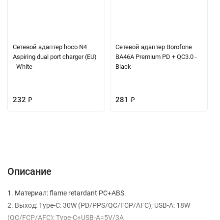
Сетевой адаптер hoco N4
Сетевой адаптер Borofone
Aspiring dual port charger (EU)
BA46A Premium PD + QC3.0 -
- White
Black
232
₽
281
₽
Описание
Характеристики
Отзывы (0)
Вопрос-Ответ
Описание
1. Материал: flame retardant PC+ABS.
2. Выход: Type-C: 30W (PD/PPS/QC/FCP/AFC); USB-A: 18W
(QC/FCP/AFC); Type-C+USB-A=5V/3A