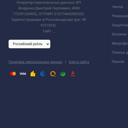
Оператор персональных данных: ИП
Чехлы
Жиденко Дмитрий Сергеевич, ИНН
772391204952, ОГРНИП 318774600583552.
Ремешки 
Зарегистрирован в Роскомнадзоре (рег. №
Защитны
9721825).
Сайт:
_
Колонки
Микроф
Пленки д
|
Разное
Политика персональных данных
Карта сайта