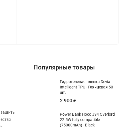
Популярные товары
Гидрогелевая пленка Devia
Intelligent TPU - Глянцевая 50
шт.
2 900
₽
я защиты
Power Bank Hoco J94 Overlord
чество
22.5W fully compatible
(75000mAh) - Black
 и