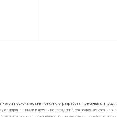
Вопрос-Ответ
ss" - это высококачественное стекло, разработанное специально дл
 от царапин, пыли и других повреждений, сохраняя четкость и ка
т блики и отражения, обеспечивая более четкие и яркие фотографии