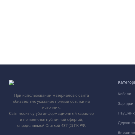
Категор
Кабели
При использовании материалов с сайта
обязательно указание прямой ссылки на
Зарядки
источник.
Наушник
Сайт носит сугубо информационный характер
и не является публичной офертой,
Держате
определяемой Статьей 437 (2) ГК РФ.
Внешние