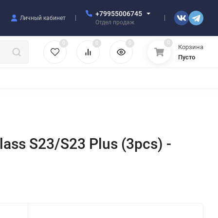
+79955006745
Личный кабинет
Отдел продаж
0
0
0
0
Корзина
Пусто
УЛЯТОРЫ
ЧЕХЛЫ
ПЛЕНКИ ДЛЯ ПЛОТТЕРОВ
РАЗНОЕ
ss S23/S23 Plus (3pcs) -