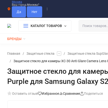
Москва
Ваш город
Москва
?
Информация О Нас
Вакансии
Прайс-Лист
Гарантия
Опла
Дистрибьютор DEVIA
КАТАЛОГ ТОВАРОВ
БРЕНДЫ
КАБЕЛИ
ЗАРЯДКИ
РЕМЕШКИ ДЛЯ APPLE WATCH
Главная
/
Защитные стекла
/
Защитные стекла SupGla
/
Защитное стекло для камеры XC-30 Anti Glare Camera Lens Gl
Защитное стекло для камеры X
Purple для Samsung Galaxy S2
Оставить отзыв
Избранное
Сравнение
Поделиться