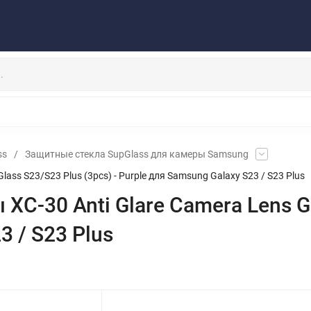
Публичная оферта
Договор
Персональные данные
та/Доставка
Контакты
Скидки/Новости
Отзывы
НАУШНИКИ
ДЕРЖАТЕЛИ
ВНЕШНИЕ АККУМ
ЗАЩИТНЫЕ СТЕКЛА
КОЛОНКИ
МИКРОФОНЫ
ss
/
Защитные стекла SupGlass для камеры Samsung
ass S23/S23 Plus (3pcs) - Purple для Samsung Galaxy S23 / S23 Plus
C-30 Anti Glare Camera Lens Gla
3 / S23 Plus