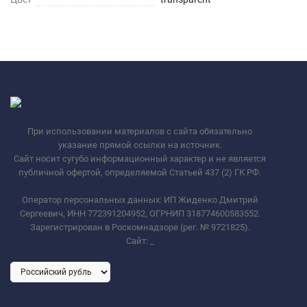
При использовании материалов с сайта обязательно
указание прямой ссылки на источник.
Сайт носит сугубо информационный характер и не является
публичной офертой, определяемой Статьей 437 (2) ГК РФ.
Оператор персональных данных: ИП Жиденко Дмитрий
Сергеевич, ИНН 772391204952, ОГРНИП 318774600583552.
Зарегистрирован в Роскомнадзоре (рег. № 9721825).
Сайт:
_