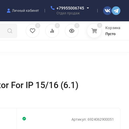
+79955006745
Личный кабинет
Отдел продаж
0
0
0
0
Корзина
Пусто
УЛЯТОРЫ
ЧЕХЛЫ
ПЛЕНКИ ДЛЯ ПЛОТТЕРОВ
РАЗНОЕ
r For IP 15/16 (6.1)
Артикул:
6924062900051