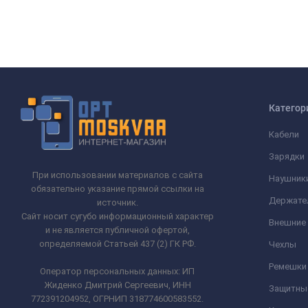
Категор
Кабели
Зарядки
При использовании материалов с сайта
Наушник
обязательно указание прямой ссылки на
Держате
источник.
Сайт носит сугубо информационный характер
Внешние
и не является публичной офертой,
определяемой Статьей 437 (2) ГК РФ.
Чехлы
Ремешки 
Оператор персональных данных: ИП
Жиденко Дмитрий Сергеевич, ИНН
Защитны
772391204952, ОГРНИП 318774600583552.