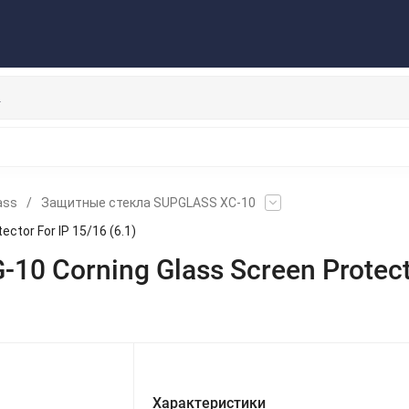
Публичная оферта
Договор
Персональные данные
ата/Доставка
Контакты
Скидки/Новости
Отзывы
НАУШНИКИ
ДЕРЖАТЕЛИ
ВНЕШНИЕ АККУМ
ЗАЩИТНЫЕ СТЕКЛА
КОЛОНКИ
МИКРОФОНЫ
ass
/
Защитные стекла SUPGLASS XC-10
ctor For IP 15/16 (6.1)
0 Corning Glass Screen Protecto
Характеристики