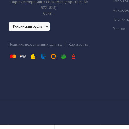
Колонки
Зарегистрирован в Роскомнадзоре (рег. №
9721825).
Микроф
Сайт:
_
Пленки 
Разное
|
Политика персональных данных
Карта сайта