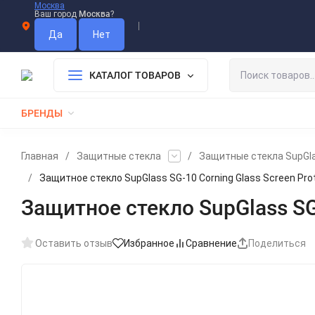
Москва
Ваш город
Москва
?
Информация О Нас
Вакансии
Прайс-Лист
Гарантия
Опл
Дистрибьютор DEVIA
КАТАЛОГ ТОВАРОВ
БРЕНДЫ
КАБЕЛИ
ЗАРЯДКИ
РЕМЕШКИ ДЛЯ APPLE WATCH
Главная
/
Защитные стекла
/
Защитные стекла SupGl
/
Защитное стекло SupGlass SG-10 Corning Glass Screen Prote
Защитное стекло SupGlass SG-1
Оставить отзыв
Избранное
Сравнение
Поделиться