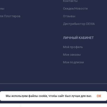
Контакты
оны
Скидки/Новости
для Плоттеров
Отзывы
Дистрибьютор DEVIA
ЛИЧНЫЙ КАБИНЕТ
Мой профиль
Мои заказы
Мои подписки
© 2026 optmoskvaa.ru Все права защищены
OK
Мы используем файлы cookie, чтобы сайт был лучше для вас.