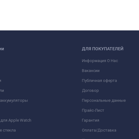
ии
ДЛЯ ПОКУПАТЕЛЕЙ
Информация О Нас
Вакансии
и
Публичная оферта
ли
Договор
 аккумуляторы
Персональные данные
Прайс-Лист
для Apple Watch
Гарантия
е стекла
Оплата/Доставка