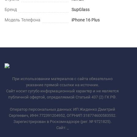
Бренд
SupGlass
Модель Телефона
iPhone 16 Plus
При использовании материалов с сайта обязательно
указание прямой ссылки на источник.
Сайт носит сугубо информационный характер и не является
публичной офертой, определяемой Статьей 437 (2) ГК РФ.
Оператор персональных данных: ИП Жиденко Дмитрий
Сергеевич, ИНН 772391204952, ОГРНИП 318774600583552.
Зарегистрирован в Роскомнадзоре (рег. № 9721825).
Сайт:
_