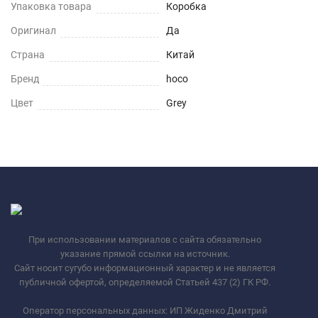
Упаковка товара
Коробка
Оригинал
Да
Страна
Китай
Бренд
hoco
Цвет
Grey
При использовании материалов с сайта обязательно
указание прямой ссылки на источник.
Сайт носит сугубо информационный характер и не является
публичной офертой, определяемой Статьей 437 (2) ГК РФ.
Оператор персональных данных: ИП Жиденко Дмитрий