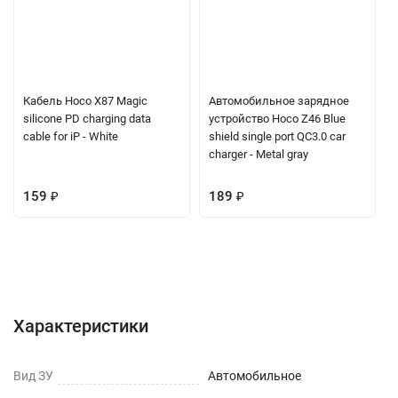
Кабель Hoco X87 Magic
Автомобильное зарядное
silicone PD charging data
устройство Hoco Z46 Blue
cable for iP - White
shield single port QC3.0 car
charger - Metal gray
159
₽
189
₽
Характеристики
Отзывы (0)
Вопрос-Ответ
Характеристики
Вид ЗУ
Автомобильное