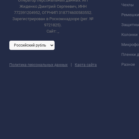
Оператор персональных данных: ИП
Чехлы
Жиденко Дмитрий Сергеевич, ИНН
772391204952, ОГРНИП 318774600583552.
Ремешки 
Зарегистрирован в Роскомнадзоре (рег. №
Защитны
9721825).
Сайт:
_
Колонки
Микроф
Пленки д
|
Разное
Политика персональных данных
Карта сайта