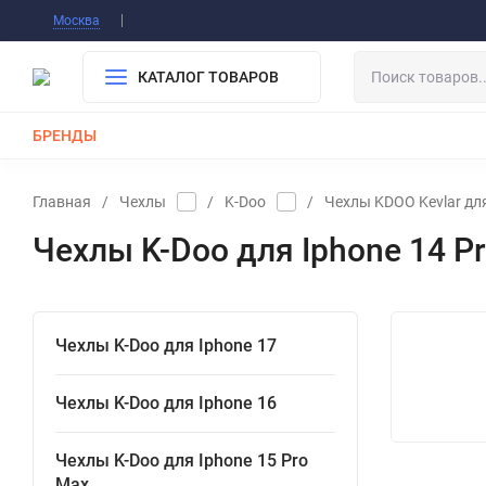
Информация О Нас
Вакансии
Публичная о
Москва
Гарантия
Оплата/Доставка
Контакты
КАТАЛОГ ТОВАРОВ
БРЕНДЫ
КАБЕЛИ
ЗАРЯДКИ
РЕМЕШКИ ДЛЯ APPLE WATCH
Главная
/
Чехлы
/
K-Doo
/
Чехлы KDOO Kevlar дл
Чехлы K-Doo для Iphone 14 P
Чехлы K-Doo для Iphone 17
Чехлы K-Doo для Iphone 16
Чехлы K-Doo для Iphone 15 Pro
Max