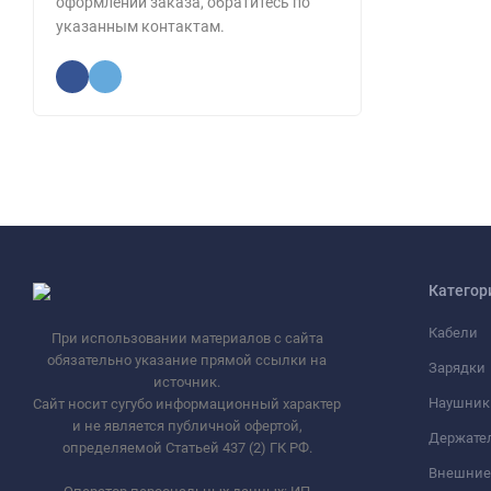
оформлении заказа, обратитесь по
указанным контактам.
Категор
Кабели
При использовании материалов с сайта
обязательно указание прямой ссылки на
Зарядки
источник.
Наушник
Сайт носит сугубо информационный характер
и не является публичной офертой,
Держате
определяемой Статьей 437 (2) ГК РФ.
Внешние