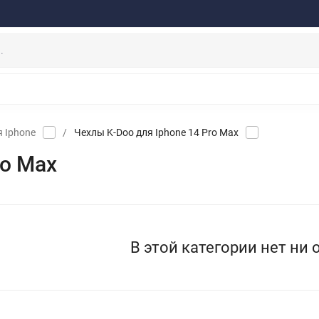
ферта
Договор
Персональные данные
Прайс-Лист
Скидки/Новости
Отзывы
Дистрибьютор DEVIA
НАУШНИКИ
ДЕРЖАТЕЛИ
ВНЕШНИЕ АККУМ
ЗАЩИТНЫЕ СТЕКЛА
КОЛОНКИ
МИКРОФОНЫ
я Iphone
/
Чехлы K-Doo для Iphone 14 Pro Max
ro Max
В этой категории нет ни 