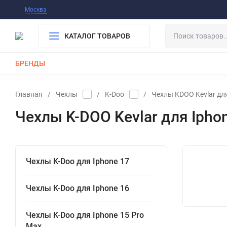
Информация О Нас
Вакансии
Публичная о
Москва
Гарантия
Оплата/Доставка
Контакты
КАТАЛОГ ТОВАРОВ
БРЕНДЫ
КАБЕЛИ
ЗАРЯДКИ
РЕМЕШКИ ДЛЯ APPLE WATCH
Главная
/
Чехлы
/
K-Doo
/
Чехлы KDOO Kevlar дл
Чехлы K-DOO Kevlar для Ipho
Чехлы K-Doo для Iphone 17
Чехлы K-Doo для Iphone 16
Чехлы K-Doo для Iphone 15 Pro
Max