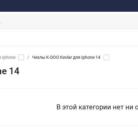
ферта
Договор
Персональные данные
Прайс-Лист
Скидки/Новости
Отзывы
Дистрибьютор DEVIA
НАУШНИКИ
ДЕРЖАТЕЛИ
ВНЕШНИЕ АККУМ
ЗАЩИТНЫЕ СТЕКЛА
КОЛОНКИ
МИКРОФОНЫ
я Iphone
/
Чехлы K-DOO Kevlar для Iphone 14
ne 14
В этой категории нет ни 