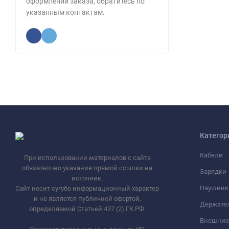
оформлении заказа, обратитесь по
указанным контактам.
Категор
Кабели
При использовании материалов с сайта
обязательно указание прямой ссылки на
Зарядки
источник.
Наушник
Сайт носит сугубо информационный характер
и не является публичной офертой,
Держате
определяемой Статьей 437 (2) ГК РФ.
Внешние