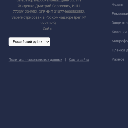
Оператор персональных данных: ИП
Чехлы
Жиденко Дмитрий Сергеевич, ИНН
772391204952, ОГРНИП 318774600583552.
Ремешки 
Зарегистрирован в Роскомнадзоре (рег. №
Защитны
9721825).
Сайт:
_
Колонки
Микроф
Пленки д
|
Разное
Политика персональных данных
Карта сайта