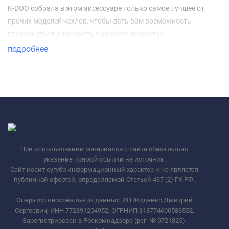
K-DOO собрала в этом аксессуаре только самое лучшее от
прочих моделей чехлов, чтобы дать вам возможность
прикоснуться к предмету высокого искусства.
подробнее
При использовании материалов с сайта обязательно
указание прямой ссылки на источник.
Сайт носит сугубо информационный характер и не является
публичной офертой, определяемой Статьей 437 (2) ГК РФ.
Оператор персональных данных: ИП Жиденко Дмитрий
Сергеевич, ИНН 772391204952, ОГРНИП 318774600583552.
Зарегистрирован в Роскомнадзоре (рег. № 9721825).