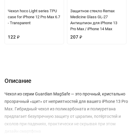
Чехол hoco Light series TPU
Защитное стекло Remax
case for iPhone 12 Pro Max 6.7
Medicine Glass GL-27
- Transparent
Антишпион для iPhone 13
Pro Max / iPhone 14 Max
122
₽
207
₽
Описание
Отзывы (0)
Вопрос-Ответ
Описание
Чехол из серии Guardian MagSafe — это прочный, кристально
прозрачный «щит» от неприятностей для вашего iPhone 13 Pro
Max. Гибридный чехол из поликарбоната и полиуретана
предлагает безупречную защиту от царапин, потёртостей и
сколов при падениях, практически не скрывая при этом
дизайн смартфона