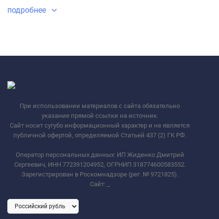
подробнее
При использовании материалов с сайта обязательно
указание прямой ссылки на источник.
Сайт носит сугубо информационный характер и не является
публичной офертой, определяемой Статьей 437 (2) ГК РФ.
Оператор персональных данных: ИП Жиденко Дмитрий
Сергеевич, ИНН 772391204952, ОГРНИП 318774600583552.
Зарегистрирован в Роскомнадзоре (рег. № 9721825).
Сайт:
_