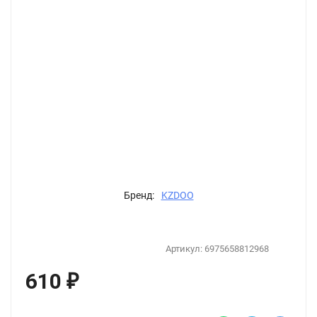
Бренд:
KZDOO
Артикул:
6975658812968
610
₽