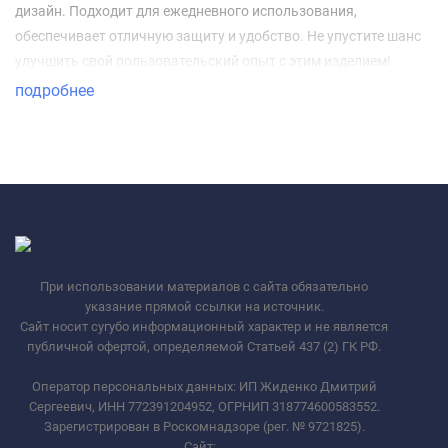
дизайн. Подходит для ежедневного использования,
обеспечивает отличную защиту и удобство. Не упустите шанс
улучшить свой пользовательский опыт с этим изделием!
подробнее
При использовании материалов с сайта обязательно
указание прямой ссылки на источник.
Сайт носит сугубо информационный характер и не является
публичной офертой, определяемой Статьей 437 (2) ГК РФ.
Оператор персональных данных: ИП Жиденко Дмитрий
Сергеевич, ИНН 772391204952, ОГРНИП 318774600583552.
Зарегистрирован в Роскомнадзоре (рег. № 9721825).
Сайт:
_