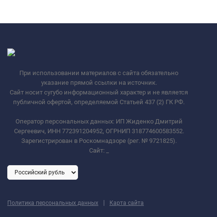
При использовании материалов с сайта обязательно
указание прямой ссылки на источник.
Сайт носит сугубо информационный характер и не является
публичной офертой, определяемой Статьей 437 (2) ГК РФ.
Оператор персональных данных: ИП Жиденко Дмитрий
Сергеевич, ИНН 772391204952, ОГРНИП 318774600583552.
Зарегистрирован в Роскомнадзоре (рег. № 9721825).
Сайт:
_
|
Политика персональных данных
Карта сайта