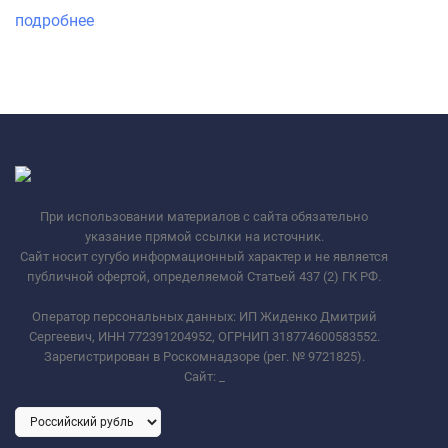
подробнее
При использовании материалов с сайта обязательно
указание прямой ссылки на источник.
Сайт носит сугубо информационный характер и не является
публичной офертой, определяемой Статьей 437 (2) ГК РФ.
Оператор персональных данных: ИП Жиденко Дмитрий
Сергеевич, ИНН 772391204952, ОГРНИП 318774600583552.
Зарегистрирован в Роскомнадзоре (рег. № 9721825).
Сайт:
_