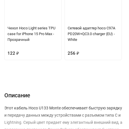
Чехол Hoco Light series TPU
Сетевой адаптер hoco C97A
case for iPhone 15 Pro Max -
PD20W+QC3.0 charger (EU) -
Прозрачный
White
122
₽
256
₽
Описание
Характеристики
Отзывы (0)
Вопрос-Ответ
Описание
Этот кабель Hoco U133 Monte обеспечивает быструю зарядку
и передачу данных между устройствами с разъемом типа C и
Lightning. Серый цвет придает ему элегантный внешний вид, а