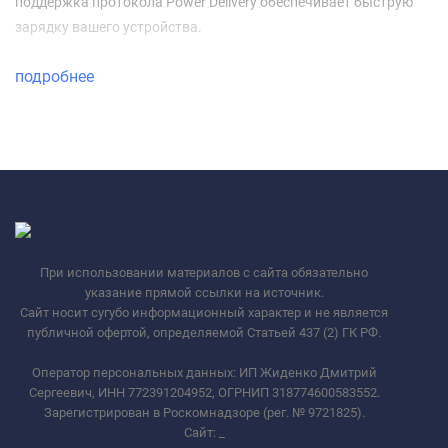
поддержка протокола Power Delivery обеспечивает быструю
зарядку вашего устройства.
подробнее
При использовании материалов с сайта обязательно
указание прямой ссылки на источник.
Сайт носит сугубо информационный характер и не является
публичной офертой, определяемой Статьей 437 (2) ГК РФ.
Оператор персональных данных: ИП Жиденко Дмитрий
Сергеевич, ИНН 772391204952, ОГРНИП 318774600583552.
Зарегистрирован в Роскомнадзоре (рег. № 9721825).
Сайт:
_