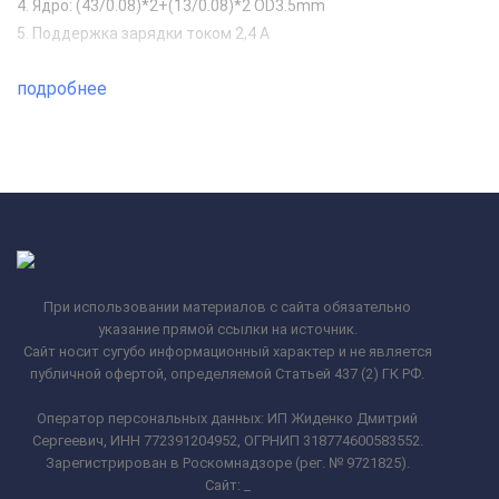
4. Ядро: (43/0.08)*2+(13/0.08)*2 OD3.5mm
5. Поддержка зарядки током 2,4 А
подробнее
При использовании материалов с сайта обязательно
указание прямой ссылки на источник.
Сайт носит сугубо информационный характер и не является
публичной офертой, определяемой Статьей 437 (2) ГК РФ.
Оператор персональных данных: ИП Жиденко Дмитрий
Сергеевич, ИНН 772391204952, ОГРНИП 318774600583552.
Зарегистрирован в Роскомнадзоре (рег. № 9721825).
Сайт:
_