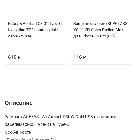
Кабель Acefast C3-01 Type-С
Защитное стекло SUPGLASS
to lighting TPE charging data
XC-11 3D Super Radian Glass
cable - White
для iPhone 16 Pro (6.3)
610
₽
146
₽
Описание
Характеристики
Отзывы (0)
Вопрос-Ответ
Описание
Зарядка ACEFAST A77 mini PD30W GaN USB c зарядныс
кабелем C3-03 Type-C на Type-C.
Особенности: