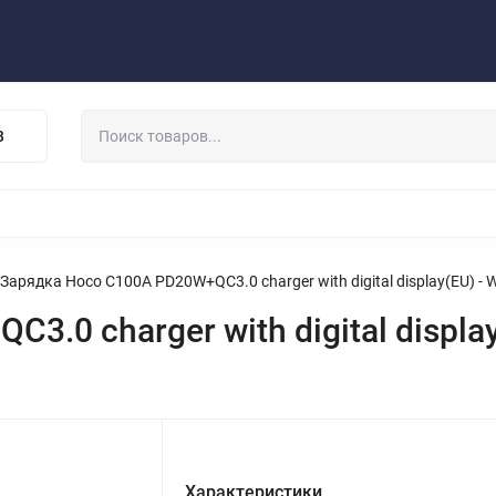
Публичная оферта
Договор
Персональные данные
та/Доставка
Контакты
Скидки/Новости
Отзывы
В
НАУШНИКИ
ДЕРЖАТЕЛИ
ВНЕШНИЕ АККУМ
ЗАЩИТНЫЕ СТЕКЛА
КОЛОНКИ
МИКРОФОНЫ
Зарядка Hoco C100A PD20W+QC3.0 charger with digital display(EU) - W
.0 charger with digital display
Характеристики