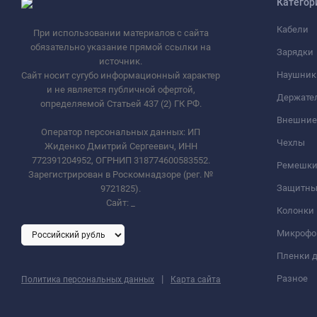
Категор
Кабели
При использовании материалов с сайта
обязательно указание прямой ссылки на
Зарядки
источник.
Наушник
Сайт носит сугубо информационный характер
и не является публичной офертой,
Держате
определяемой Статьей 437 (2) ГК РФ.
Внешние
Оператор персональных данных: ИП
Чехлы
Жиденко Дмитрий Сергеевич, ИНН
772391204952, ОГРНИП 318774600583552.
Ремешки 
Зарегистрирован в Роскомнадзоре (рег. №
Защитны
9721825).
Сайт:
_
Колонки
Микроф
Пленки д
|
Разное
Политика персональных данных
Карта сайта