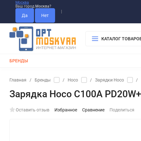
Москва
Ваш город
Москва
?
Информация О Нас
Вакансии
Прайс-Лист
Гарантия
Опла
Дистрибьютор DEVIA
КАТАЛОГ ТОВАРО
БРЕНДЫ
КАБЕЛИ
ЗАРЯДКИ
РЕМЕШКИ ДЛЯ APPLE WATCH
Главная
/
Бренды
/
Hoco
/
Зарядки Hoco
/
Зарядка Hoco C100A PD20W+QC3
Оставить отзыв
Избранное
Сравнение
Поделиться