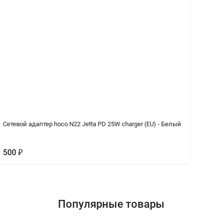
Сетевой адаптер hoco N22 Jetta PD 25W charger (EU) - Белый
Ка
Wh
500
₽
5
Популярные товары