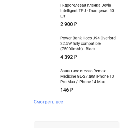
Гидрогелевая пленка Devia
Intelligent TPU - Глянцевая 50
шт.
2 900
₽
Power Bank Hoco J94 Overlord
22.5W fully compatible
(75000mAh) - Black
4 392
₽
Защитное стекло Remax
Medicine GL-27 для iPhone 13
Pro Max / iPhone 14 Max
146
₽
Смотреть все