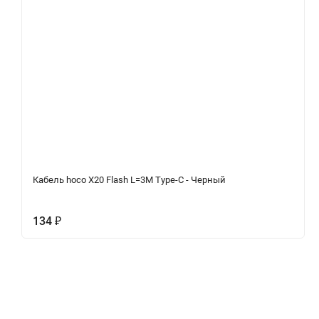
Кабель hoco X20 Flash L=3M Type-C - Черный
134
₽
Описание
Характеристики
Отзывы (0)