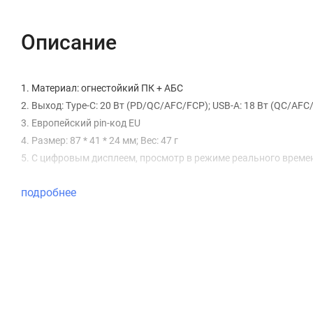
Описание
1. Материал: огнестойкий ПК + АБС
2. Выход: Type-C: 20 Вт (PD/QC/AFC/FCP); USB-A: 18 Вт (QC/AFC/F
3. Европейский pin-код EU
4. Размер: 87 * 41 * 24 мм; Вес: 47 г
5. С цифровым дисплеем, просмотр в режиме реального време
подробнее