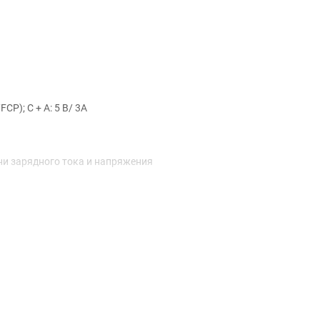
CP); C + A: 5 В/ 3A
ни зарядного тока и напряжения