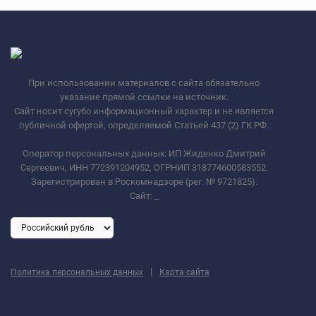
При использовании материалов с сайта обязательно
указание прямой ссылки на источник.
Сайт носит сугубо информационный характер и не является
публичной офертой, определяемой Статьей 437 (2) ГК РФ.
Оператор персональных данных: ИП Жиденко Дмитрий
Сергеевич, ИНН 772391204952, ОГРНИП 318774600583552.
Зарегистрирован в Роскомнадзоре (рег. № 9721825).
Сайт:
_
|
Политика персональных данных
Карта сайта