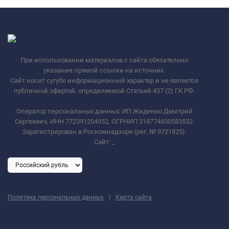
При использовании материалов с сайта обязательно
указание прямой ссылки на источник.
Сайт носит сугубо информационный характер и не является
публичной офертой, определяемой Статьей 437 (2) ГК РФ.
Оператор персональных данных: ИП Жиденко Дмитрий
Сергеевич, ИНН 772391204952, ОГРНИП 318774600583552.
Зарегистрирован в Роскомнадзоре (рег. № 9721825).
Сайт:
_
|
Политика персональных данных
Карта сайта