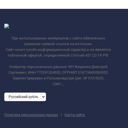
При использовании материалов с сайта обязательно
указание прямой ссылки на источник.
Сайт носит сугубо информационный характер и не является
публичной офертой, определяемой Статьей 437 (2) ГК РФ.
Оператор персональных данных: ИП Жиденко Дмитрий
Сергеевич, ИНН 772391204952, ОГРНИП 318774600583552.
Зарегистрирован в Роскомнадзоре (рег. № 9721825).
Сайт:
_
|
Политика персональных данных
Карта сайта