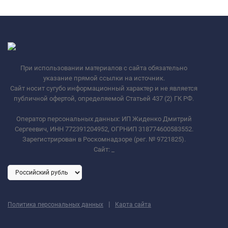
При использовании материалов с сайта обязательно
указание прямой ссылки на источник.
Сайт носит сугубо информационный характер и не является
публичной офертой, определяемой Статьей 437 (2) ГК РФ.
Оператор персональных данных: ИП Жиденко Дмитрий
Сергеевич, ИНН 772391204952, ОГРНИП 318774600583552.
Зарегистрирован в Роскомнадзоре (рег. № 9721825).
Сайт:
_
|
Политика персональных данных
Карта сайта