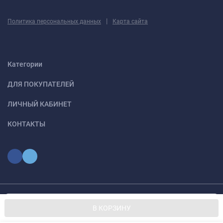
|
Политика персональных данных
Карта сайта
Категории
ДЛЯ ПОКУПАТЕЛЕЙ
ЛИЧНЫЙ КАБИНЕТ
КОНТАКТЫ
Мы используем файлы cookie, чтобы сайт был лучше для
© 2026 optmoskvaa.ru Все права защищены
OK
В КОРЗИНУ
вас.