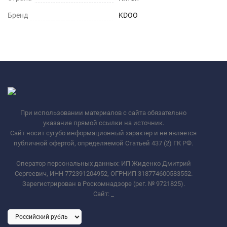
Бренд
KDOO
При использовании материалов с сайта обязательно
указание прямой ссылки на источник.
Сайт носит сугубо информационный характер и не является
публичной офертой, определяемой Статьей 437 (2) ГК РФ.
Оператор персональных данных: ИП Жиденко Дмитрий
Сергеевич, ИНН 772391204952, ОГРНИП 318774600583552.
Зарегистрирован в Роскомнадзоре (рег. № 9721825).
Сайт:
_