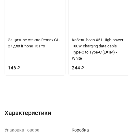
Защитное стекло Remax GL-
Кабель hoco X51 High-power
27 для iPhone 15 Pro
100W charging data cable
Type-C to Type-C (L=1M) -
White
146
₽
244
₽
Характеристики
Отзывы (0)
Вопрос-Ответ
Характеристики
Упаковка товара
Коробка