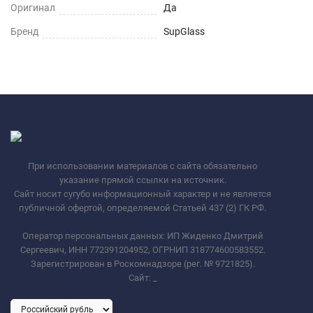
Оригинал
Да
Бренд
SupGlass
При использовании материалов с сайта обязательно
указание прямой ссылки на источник.
Сайт носит сугубо информационный характер и не является
публичной офертой, определяемой Статьей 437 (2) ГК РФ.
Оператор персональных данных: ИП Жиденко Дмитрий
Сергеевич, ИНН 772391204952, ОГРНИП 318774600583552.
Зарегистрирован в Роскомнадзоре (рег. № 9721825).
Сайт:
_