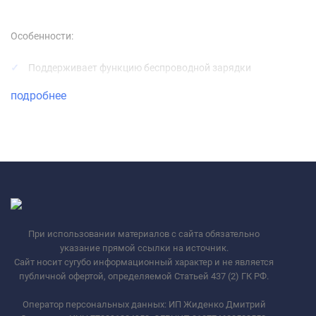
Особенности:
Поддерживает функцию беспроводной зарядки
Имеет гладкое покрытие и эргономичную форму,
подробнее
благодаря которым удобно лежит в руке
Выступающий бортик защищает окошки камер
Яркие сочные цвета дерзко раскрасят серую зиму, а летом
будут удачно сочетаться с насыщенными и солнечными
оттенками
При использовании материалов с сайта обязательно
указание прямой ссылки на источник.
Сайт носит сугубо информационный характер и не является
публичной офертой, определяемой Статьей 437 (2) ГК РФ.
Оператор персональных данных: ИП Жиденко Дмитрий